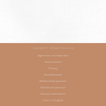
Copyright © - All Rights Reserved
Algemene voorwaarden
Retourbeleid
Privacy
Zweefparasols
Middenmast parasols
Aluminium parasols
Parasol onderdelen
Solero in English