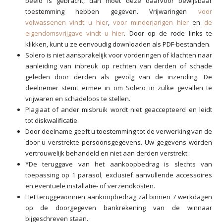
beeld is gebracht, dan moet deze daarvoor bewijsbaar
toestemming hebben gegeven. Vrijwaringen
voor
volwassenen vindt u hier
,
voor minderjarigen hier
en
de
eigendomsvrijgave vindt u hier
. Door op de rode links te
klikken, kunt u ze eenvoudig downloaden als PDF-bestanden.
Solero is niet aansprakelijk voor vorderingen of klachten naar
aanleiding van inbreuk op rechten van derden of schade
geleden door derden als gevolg van de inzending. De
deelnemer stemt ermee in om Solero in zulke gevallen te
vrijwaren en schadeloos te stellen.
Plagiaat of ander misbruik wordt niet geaccepteerd en leidt
tot diskwalificatie.
Door deelname geeft u toestemming tot de verwerking van de
door u verstrekte persoonsgegevens. Uw gegevens worden
vertrouwelijk behandeld en niet aan derden verstrekt.
*De teruggave van het aankoopbedrag is slechts van
toepassing op 1 parasol, exclusief aanvullende accessoires
en eventuele installatie- of verzendkosten.
Het teruggewonnen aankoopbedrag zal binnen 7 werkdagen
op de doorgegeven bankrekening van de winnaar
bijgeschreven staan.