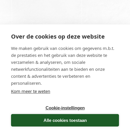
Over de cookies op deze website
We maken gebruik van cookies om gegevens m.b.t.
de prestaties en het gebruik van deze website te
Copyright © - All Rights Reserved
verzamelen & analyseren, om sociale
Algemene voorwaarden
netwerkfunctionaliteiten aan te bieden en onze
Retourbeleid
content & advertenties te verbeteren en
Privacy
personaliseren.
Zweefparasols
Kom meer te weten
Middenmast parasols
Aluminium parasols
Cookie-instellingen
Parasol onderdelen
Alle cookies toestaan
Solero in English
Contact