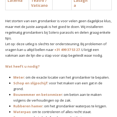
Laterna
Teatro /
Lasagn
Vaticano
a
Het storten van een grondanker is voor velen geen dagelijkse klus,
maar met de juiste aanpak is het goed te doen. Wij installeren
regelmatig grondankers bij Solero parasols en delen graag enkele
tips.
Let op: deze uitleg is slechts ter ondersteuning. Bij problemen of
vragen kan u altijd bellen naar
+31 499 37 53 27
. U krijgt een
vakman aan de lijn die u stap voor stap begeleidt waar nodig.
Wat heeft u nodig?
Meter
: om de exacte locatie van het grondanker te bepalen.
Schop en slijpschijf
: voor het maken van een gat in de
grond.
Bouwemmer en betonmixer
: om beton aan te maken
volgens de verhoudingen op de zak.
Rubberen hamer
: om het grondanker waterpas te krijgen.
Waterpas
: om te controleren of alles recht staat.