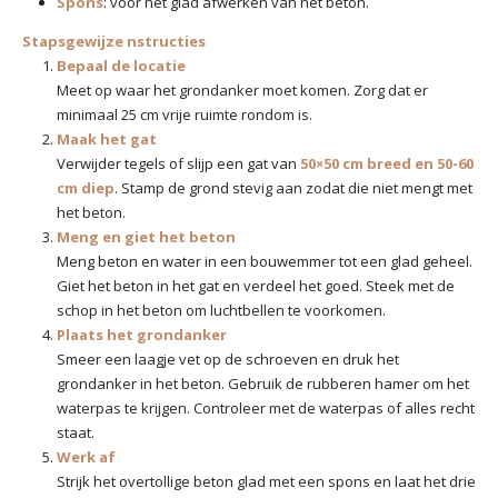
Spons
: voor het glad afwerken van het beton.
Stapsgewijze nstructies
Bepaal de locatie
Meet op waar het grondanker moet komen. Zorg dat er
minimaal 25 cm vrije ruimte rondom is.
Maak het gat
Verwijder tegels of slijp een gat van
50×50 cm breed en 50-60
cm diep
. Stamp de grond stevig aan zodat die niet mengt met
het beton.
Meng en giet het beton
Meng beton en water in een bouwemmer tot een glad geheel.
Giet het beton in het gat en verdeel het goed. Steek met de
schop in het beton om luchtbellen te voorkomen.
Plaats het grondanker
Smeer een laagje vet op de schroeven en druk het
grondanker in het beton. Gebruik de rubberen hamer om het
waterpas te krijgen. Controleer met de waterpas of alles recht
staat.
Werk af
Strijk het overtollige beton glad met een spons en laat het drie