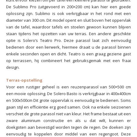
kunt ervoor kiezen om per tafel een kleinere parasol te gebruiken.
De Sublimo Pro (uitgevoerd in 200×200 cm) kan hier een goede
oplossing zijn. Sublimo is ook verkrijgbaar in het rond met een
diameter van 300 cm. Dit model opent en sluit boven het oppervlak
van de tafel, waardoor tafels en stoelen gewoon kunnen blijven
staan tijdens het opzetten van uw terras. Een andere geschikte
optie is Solero’s Teatro Pro. Deze parasol laat zich eenvoudig
bedienen door een lierwerk, hiermee draait u de parasol binnen
enkele seconden open en dicht. Teatro is een graag geziene gast
op terrassen, hij combineert het gebruiksgemak met een fraai
design.
Terras-opstelling
Voor een rustiger geheel is een reuzenparasol van 500×500 cm
een mooie oplossing. De Solero Basto is verkrijgbaar in 400x400cm
en 500x500cm Dit grote oppervlak is eenvoudig te bedienen. Soms
gaan stijl en efficiëntie erg goed samen. Ook na enkele seizoenen
verschiet de grote parasol niet van kleur. Het frame bestaat uit een
zware aluminium constructie en als u dat wilt, kunnen er
doekgoten aan bevestigd worden tegen de regen. De doeken zijn
eenvoudig te koppelen door middel van een regengoot. Deze