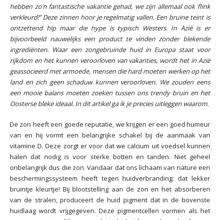
hebben zo’n fantastische vakantie gehad, we zijn allemaal ook flink
verkleurd!’’ Deze zinnen hoor je regelmatig vallen. Een bruine teint is
ontzettend hip maar die hype is typisch Westers. In Azië is er
bijvoorbeeld nauwelijks een product te vinden zonder blekende
ingrediënten. Waar een zongebruinde huid in Europa staat voor
rijkdom en het kunnen veroorloven van vakanties, wordt het in Azië
geassocieerd met armoede, mensen die hard moeten werken op het
land en zich geen schaduw kunnen veroorloven. We zouden eens
een mooie balans moeten zoeken tussen ons trendy bruin en het
Oosterse bleke ideaal. In dit artikel ga ik je precies uitleggen waarom.
De zon heeft een goede reputatie, we krijgen er een goed humeur
van en hij vormt een belangrijke schakel bij de aanmaak van
vitamine D. Deze zorgt er voor dat we calcium uit voedsel kunnen
halen dat nodig is voor sterke botten en tanden. Niet geheel
onbelangrijk dus die zon. Vandaar dat ons lichaam van nature een
beschermingssysteem heeft tegen huidverbranding: dat lekker
bruintje kleurtje! Bij blootstelling aan de zon en het absorberen
van de stralen, produceert de huid pigment dat in de bovenste
huidlaag wordt vrijgegeven. Deze pigmentcellen vormen als het