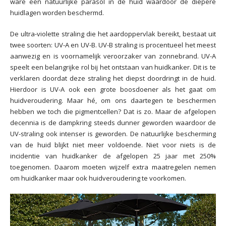
ware een natuurlijke parasol in de huid waardoor de diepere
huidlagen worden beschermd.
De ultra-violette straling die het aardoppervlak bereikt, bestaat uit
twee soorten: UV-A en UV-B. UV-B straling is procentueel het meest
aanwezig en is voornamelijk veroorzaker van zonnebrand. UV-A
speelt een belangrijke rol bij het ontstaan van huidkanker. Dit is te
verklaren doordat deze straling het diepst doordringt in de huid.
Hierdoor is UV-A ook een grote boosdoener als het gaat om
huidveroudering. Maar hé, om ons daartegen te beschermen
hebben we toch die pigmentcellen? Dat is zo. Maar de afgelopen
decennia is de dampkring steeds dunner geworden waardoor de
UV-straling ook intenser is geworden. De natuurlijke bescherming
van de huid blijkt niet meer voldoende. Niet voor niets is de
incidentie van huidkanker de afgelopen 25 jaar met 250%
toegenomen. Daarom moeten wijzelf extra maatregelen nemen
om huidkanker maar ook huidveroudering te voorkomen.